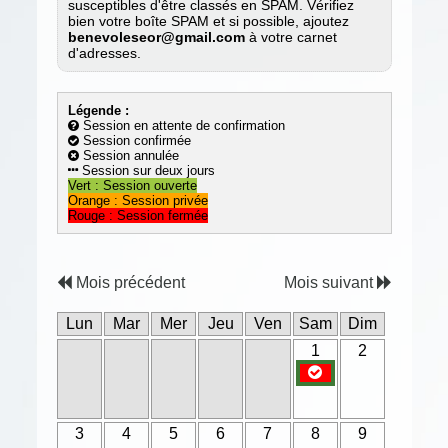
susceptibles d'être classés en SPAM. Vérifiez
bien votre boîte SPAM et si possible, ajoutez
benevoleseor@gmail.com
à votre carnet
d'adresses.
Légende :
Session en attente de confirmation
Session confirmée
Session annulée
Session sur deux jours
Vert : Session ouverte
Orange : Session privée
Rouge : Session fermée
Mois précédent
Mois suivant
Lun
Mar
Mer
Jeu
Ven
Sam
Dim
1
2
3
4
5
6
7
8
9