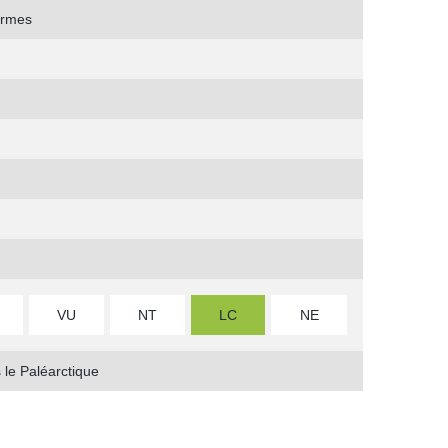
ormes
VU
NT
LC
NE
 le Paléarctique