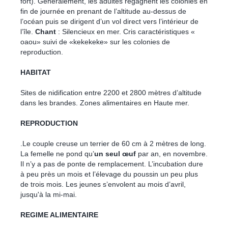
fort). Généralement, les adultes regagnent les colonies en
fin de journée en prenant de l’altitude au-dessus de
l’océan puis se dirigent d’un vol direct vers l’intérieur de
l’île.
Chant
: Silencieux en mer. Cris caractéristiques «
oaou» suivi de «kekekeke» sur les colonies de
reproduction.
HABITAT
Sites de nidification entre 2200 et 2800 mètres d’altitude
dans les brandes. Zones alimentaires en Haute mer.
REPRODUCTION
.Le couple creuse un terrier de 60 cm à 2 mètres de long.
La femelle ne pond qu’
un seul œuf
par an, en novembre.
Il n’y a pas de ponte de remplacement. L’incubation dure
à peu près un mois et l’élevage du poussin un peu plus
de trois mois. Les jeunes s’envolent au mois d’avril,
jusqu'à la mi-mai.
REGIME ALIMENTAIRE