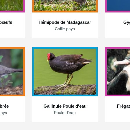
-bœufs
Hémipode de Madagascar
Gyg
Caille pays
brée
Gallinule Poule d'eau
Frégat
pays
Poule d'eau