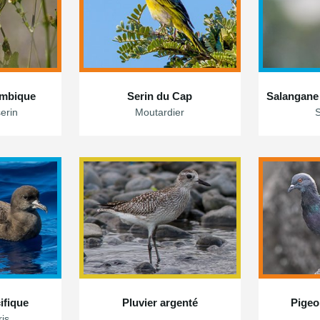
ambique
Serin du Cap
Salangane
serin
Moutardier
ifique
Pluvier argenté
Pigeo
is