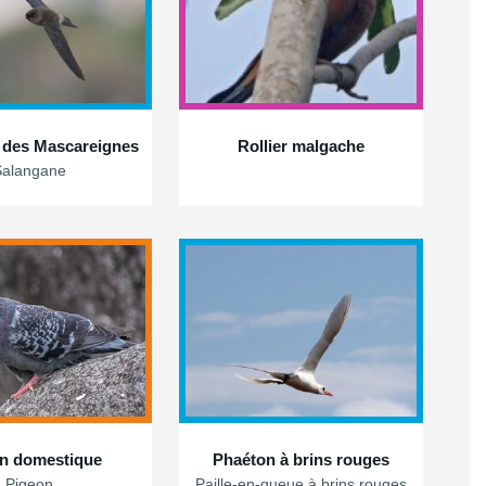
 des Mascareignes
Rollier malgache
Salangane
n domestique
Phaéton à brins rouges
Pigeon
Paille-en-queue à brins rouges