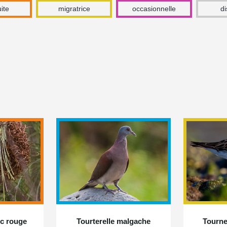
ite
migratrice
occasionnelle
d
ec rouge
Tourterelle malgache
Tournep