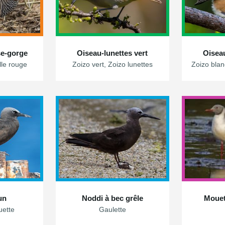
se-gorge
Oiseau-lunettes vert
Oiseau
ille rouge
Zoizo vert, Zoizo lunettes
Zoizo blanc,
un
Noddi à bec grêle
Mouett
ette
Gaulette