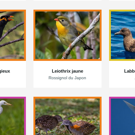
gieux
Leiothrix jaune
Labb
Rossignol du Japon